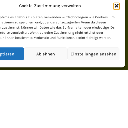
Cookie-Zustimmung verwalten
hhaus: Dass sich die Menschen
ptimales Erlebnis zu bieten, verwenden wir Technologien wie Cookies, um
mationen zu speichern und/oder darauf zuzugreifen. Wenn du diesen
 und mobiles Arbeiten gewöhnen,
n zustimmst, können wir Daten wie das Surfverhalten oder eindeutige IDs
kleine Gemeinden. «Das Leben
ebsite verarbeiten. Wenn du deine Zustimmung nicht erteilst oder
echte Alternative», sagte am
t, können bestimmte Merkmale und Funktionen beeinträchtigt werden.
erlin-Instituts für Bevölkerung
i das eine Chance, Menschen
ptieren
Ablehnen
Einstellungen ansehen